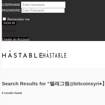
USERNAME
PASSWORD
Forgot Password?
Remember me
Register
Create an Account
Search Results for "텔래그램@bitcoi
0 results found