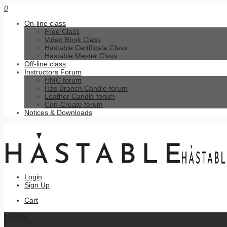
0
On-line class
Free Class
Video Book Class
Hastable Certificate Class
Hastable Master Class
Off-line class
Instructors Forum
HMC forum
Hás Branch Candle forum
Leather Candle forum
Con-Create forum
Notices & Downloads
Login
Sign Up
Cart
Login