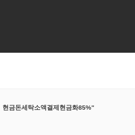
nsyri♦】현금돈세탁소액결제현금화85%"