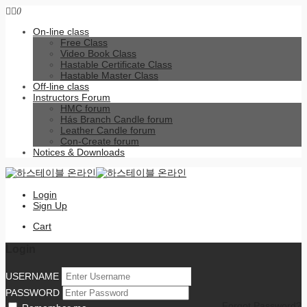
0
On-line class
Free Class
Video Book Class
Hastable Certificate Class
Hastable Master Class
Off-line class
Instructors Forum
HMC forum
Hás Branch Candle forum
Leather Candle forum
Con-Create forum
Notices & Downloads
Login
Sign Up
Cart
Login
USERNAME
PASSWORD
Forgot Password?