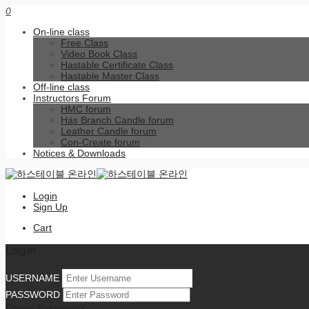
0
On-line class
Free Class
Video Book Class
Hastable Certificate Class
Hastable Master Class
Off-line class
Instructors Forum
HMC forum
Hás Branch Candle forum
Leather Candle forum
Con-Create forum
Notices & Downloads
Login
Sign Up
Cart
Login
USERNAME
PASSWORD
Forgot Password?