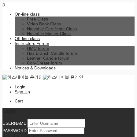
0
On-line class
Free Class
Video Book Class
Hastable Certificate Class
Hastable Master Class
Off-line class
Instructors Forum
HMC forum
Hás Branch Candle forum
Leather Candle forum
Con-Create forum
Notices & Downloads
Login
Sign Up
Cart
Login
USERNAME
PASSWORD
Forgot Password?