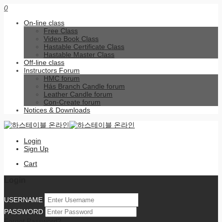
0
On-line class
Free Class
Video Book Class
Hastable Certificate Class
Hastable Master Class
Off-line class
Instructors Forum
HMC forum
Hás Branch Candle forum
Leather Candle forum
Con-Create forum
Notices & Downloads
Login
Sign Up
Cart
Login
USERNAME
PASSWORD
Forgot Password?