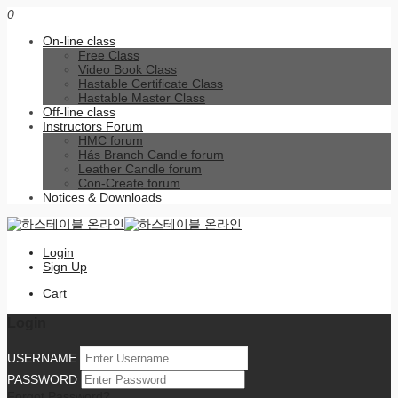
0
On-line class
Free Class
Video Book Class
Hastable Certificate Class
Hastable Master Class
Off-line class
Instructors Forum
HMC forum
Hás Branch Candle forum
Leather Candle forum
Con-Create forum
Notices & Downloads
Login
Sign Up
Cart
Login
USERNAME
PASSWORD
Forgot Password?