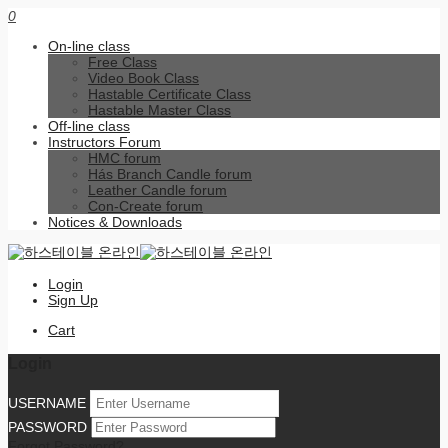
0
On-line class
Free Class
Video Book Class
Hastable Certificate Class
Hastable Master Class
Off-line class
Instructors Forum
HMC forum
Hás Branch Candle forum
Leather Candle forum
Con-Create forum
Notices & Downloads
Login
Sign Up
Cart
Login
USERNAME
PASSWORD
Forgot Password?