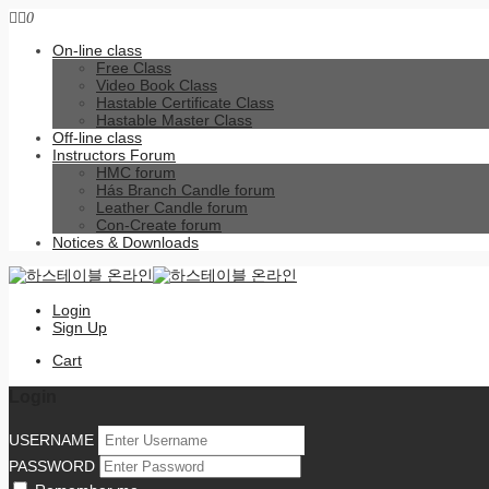
0
On-line class
Free Class
Video Book Class
Hastable Certificate Class
Hastable Master Class
Off-line class
Instructors Forum
HMC forum
Hás Branch Candle forum
Leather Candle forum
Con-Create forum
Notices & Downloads
Login
Sign Up
Cart
Login
USERNAME
PASSWORD