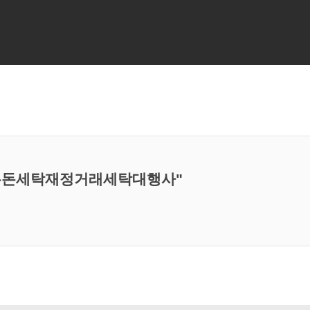
4▸➙금은돈세탁재정거래세탁대행사"