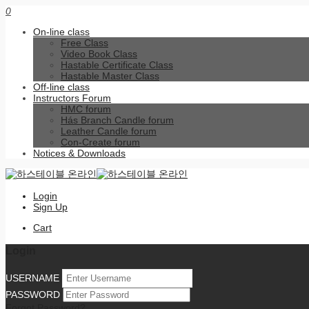
0
On-line class
Free Class
Video Book Class
Hastable Certificate Class
Hastable Master Class
Off-line class
Instructors Forum
HMC forum
Hás Branch Candle forum
Leather Candle forum
Con-Create forum
Notices & Downloads
Login
Sign Up
Cart
Login
USERNAME
PASSWORD
Forgot Password?