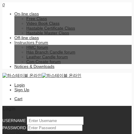
0
On-line class
Free Class
Video Book Class
Hastable Certificate Class
Hastable Master Class
Off-line class
Instructors Forum
HMC forum
Hás Branch Candle forum
Leather Candle forum
Con-Create forum
Notices & Downloads
Login
Sign Up
Cart
Login
USERNAME
PASSWORD
Forgot Password?