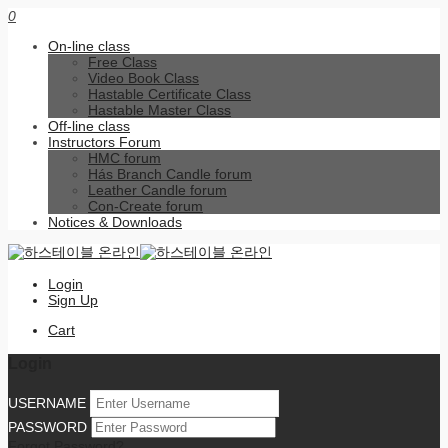
0
On-line class
Free Class
Video Book Class
Hastable Certificate Class
Hastable Master Class
Off-line class
Instructors Forum
HMC forum
Hás Branch Candle forum
Leather Candle forum
Con-Create forum
Notices & Downloads
Login
Sign Up
Cart
Login
USERNAME
PASSWORD
Forgot Password?