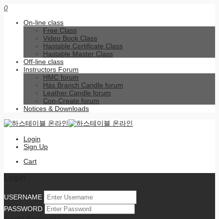
0
On-line class
Free Class
Video Book Class
Hastable Certificate Class
Hastable Master Class
Off-line class
Instructors Forum
HMC forum
Hás Branch Candle forum
Leather Candle forum
Con-Create forum
Notices & Downloads
Login
Sign Up
Cart
Login
USERNAME
PASSWORD
Forgot Password?