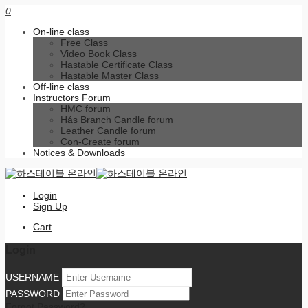
0
On-line class
Free Class
Video Book Class
Hastable Certificate Class
Hastable Master Class
Off-line class
Instructors Forum
HMC forum
Hás Branch Candle forum
Leather Candle forum
Con-Create forum
Notices & Downloads
Login
Sign Up
Cart
Login
USERNAME
PASSWORD
Forgot Password?