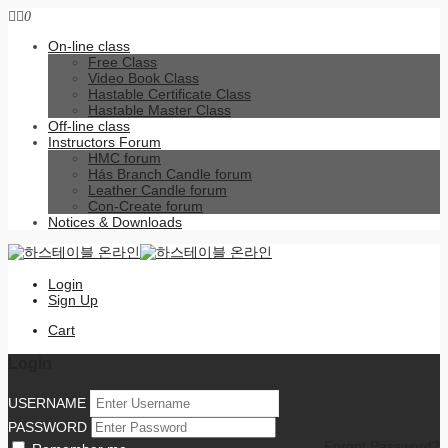
0
On-line class
Free Class
Video Book Class
Hastable Certificate Class
Hastable Master Class
Off-line class
Instructors Forum
HMC forum
Hás Branch Candle forum
Leather Candle forum
Con-Create forum
Notices & Downloads
Login
Sign Up
Cart
Login
USERNAME
PASSWORD
Forgot Password?