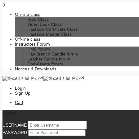
0
On-line class
Free Class
Video Book Class
Hastable Certificate Class
Hastable Master Class
Off-line class
Instructors Forum
HMC forum
Hás Branch Candle forum
Leather Candle forum
Con-Create forum
Notices & Downloads
Login
Sign Up
Cart
Login
USERNAME
PASSWORD
Forgot Password?