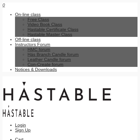
0
On-line class
Free Class
Video Book Class
Hastable Certificate Class
Hastable Master Class
Off-line class
Instructors Forum
HMC forum
Hás Branch Candle forum
Leather Candle forum
Con-Create forum
Notices & Downloads
Login
Sign Up
Cart