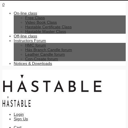
0
On-line class
Free Class
Video Book Class
Hastable Certificate Class
Hastable Master Class
Off-line class
Instructors Forum
HMC forum
Hás Branch Candle forum
Leather Candle forum
Con-Create forum
Notices & Downloads
Login
Sign Up
Cart