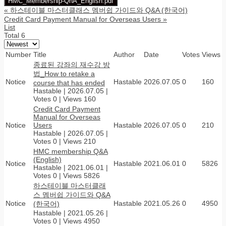
HMC_Membership-QnA_English.pdf
«
하스테이블 마스터클래스 멤버쉽 가이드와 Q&A (한국어)
Credit Card Payment Manual for Overseas Users
»
List
Total 6
Number
Title
Author
Date
Votes
Views
종료된 강좌의 재수강 방
법_How to retake a
Notice
Hastable
2026.07.05
0
160
course that has ended
Hastable
|
2026.07.05
|
Votes 0
|
Views 160
Credit Card Payment
Manual for Overseas
Notice
Users
Hastable
2026.07.05
0
210
Hastable
|
2026.07.05
|
Votes 0
|
Views 210
HMC membership Q&A
(English)
Notice
Hastable
2021.06.01
0
5826
Hastable
|
2021.06.01
|
Votes 0
|
Views 5826
하스테이블 마스터클래
스 멤버쉽 가이드와 Q&A
Notice
Hastable
2021.05.26
0
4950
(한국어)
Hastable
|
2021.05.26
|
Votes 0
|
Views 4950