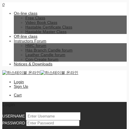
0
On-line class
Free Class
Video Book Class
Hastable Certificate Class
Hastable Master Class
Off-line class
Instructors Forum
HMC forum
Hás Branch Candle forum
Leather Candle forum
Con-Create forum
Notices & Downloads
Login
Sign Up
Cart
Login
USERNAME
PASSWORD
Forgot Password?